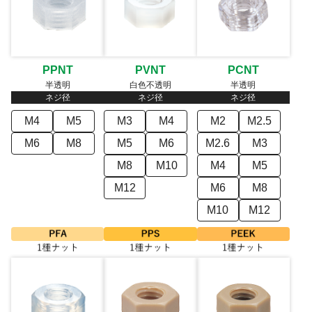
PPNT
PVNT
PCNT
半透明
白色不透明
半透明
ネジ径
ネジ径
ネジ径
M4
M5
M3
M4
M2
M2.5
M6
M8
M5
M6
M2.6
M3
M8
M10
M4
M5
M12
M6
M8
M10
M12