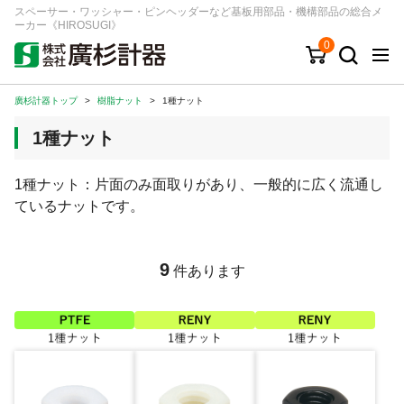
スペーサー・ワッシャー・ピンヘッダーなど基板用部品・機構部品の総合メ
ーカー《HIROSUGI》
0
廣杉計器トップ
>
樹脂ナット
>
1種ナット
キーワード
品番/シリーズ
商品カテゴリから探す
1種ナット
ジャンルから探す
1種ナット：片面のみ面取りがあり、一般的に広く流通し
ているナットです。
シリーズから探す
9
件あります
ログイン
注文・見積りについて
ご利用ガイド
お問い合わせ窓口
会社情報