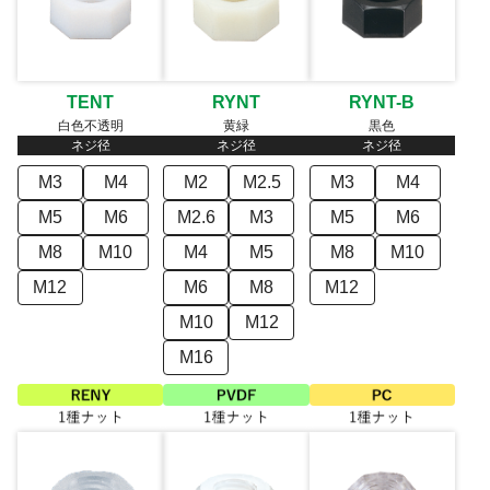
TENT
RYNT
RYNT-B
白色不透明
黄緑
黒色
ネジ径
ネジ径
ネジ径
M3
M4
M2
M2.5
M3
M4
M5
M6
M2.6
M3
M5
M6
M8
M10
M4
M5
M8
M10
M12
M6
M8
M12
M10
M12
M16