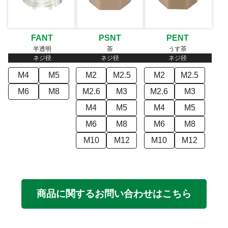
FANT
PSNT
PENT
半透明
茶
うす茶
ネジ径
ネジ径
ネジ径
M4
M5
M2
M2.5
M2
M2.5
M6
M8
M2.6
M3
M2.6
M3
M4
M5
M4
M5
M6
M8
M6
M8
M10
M12
M10
M12
商品に関するお問い合わせはこちら