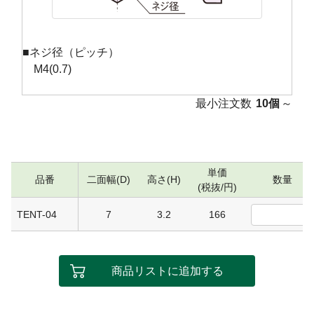
■ネジ径（ピッチ）
M4(0.7)
最小注文数
10個
～
単価
品番
二面幅(D)
高さ(H)
数量
(税抜/円)
TENT-04
7
3.2
166
商品リストに追加する