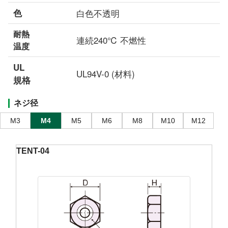
色
白色不透明
耐熱
連続240℃ 不燃性
温度
UL
UL94V-0 (材料)
規格
ネジ径
M3
M4
M5
M6
M8
M10
M12
TENT-04