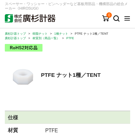
スペーサー・ワッシャー・ピンヘッダーなど基板用部品・機構部品の総合メ
ーカー《HIROSUGI》
0
廣杉計器トップ
>
樹脂ナット
>
1種ナット
>
PTFE ナット1種／TENT
キーワード
品番/シリーズ
商品カテゴリから探す
廣杉計器トップ
>
材質別（商品一覧）
>
PTFE
ジャンルから探す
シリーズから探す
PTFE ナット1種／TENT
ログイン
注文・見積りについて
ご利用ガイド
仕様
お問い合わせ窓口
材質
PTFE
会社情報