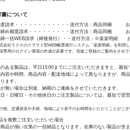
求書について
都度請求・・・・・・・・・・・・送付方法：商品同梱 お支
月締め都度請求・・・・・・・・・送付方法：商品同梱 お
月締一括WEB請求（締後発行）・・送付方法：※楽楽明細 
式会社ラクスのクラウド型WEB帳票発行システム「楽楽明細」を利用
様専用のログイン環境の作成が必要です。別途ご登録のご案内をさせて
のある製品は、平日15:00までにご注文いただきますと、最
注内容や時間、商品内容・配送地域によって異なりますが、商品
なります。
庫が無い場合は別途、納期のご連絡をさせていただきます。
曜日・日曜日・その他休日のご注文製品については、最短で翌
。
の他、交通状況や天候、地域により若干のお時間をいただくことがござ
商品を複数ご注文いただいた場合
文商品が揃い次第の一括納品となります。在庫のない製品が含