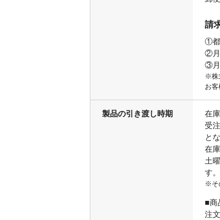
請
①
②
③
※株
お客
製品の引き渡し時期
在庫
受
と
在
土
す
※そ
■
注