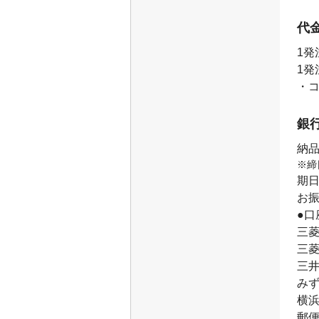
代
1発
1発
・コ
銀
納品
※締
期
お
●口
三菱
三菱
三井
みず
横
郵便