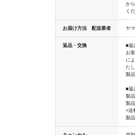
か
く
お届け方法 配送業者
ヤ
返品・交換
■返
お
に
た
製
■返
製
製
<送
製
キャンセル
原