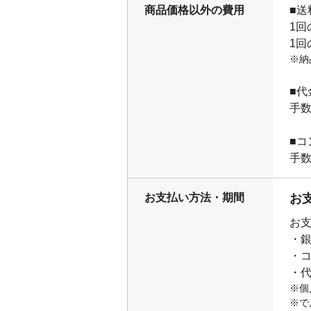
商品価格以外の費用
■送
1回
1回
※納
■代
手数
■コ
手数
お支払い方法・期間
お
お
・
・
・
※個
※で