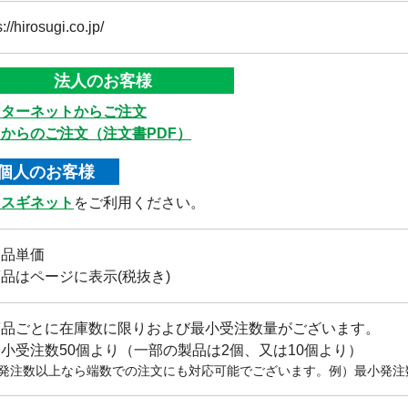
s://hirosugi.co.jp/
法人のお客様
ンターネットからご注文
Xからのご注文（注文書PDF）
個人のお客様
ロスギネット
をご利用ください。
製品単価
品はページに表示(税抜き)
商品ごとに在庫数に限りおよび最小受注数量がございます。
小受注数50個より（一部の製品は2個、又は10個より）
発注数以上なら端数での注文にも対応可能でございます。例）最小発注数5