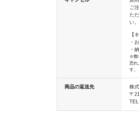
ご
た
い
【
・
・
※弊
恐れ
す。
商品の返送先
株
〒2
TEL