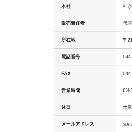
本社
神奈
販売責任者
代表
所在地
〒2
電話番号
044
FAX
044
営業時間
8時
休日
土
メールアドレス
spac