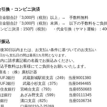
金引換・コンビニ決済
注金額合計「3,000円（税別）以上」→ 手数料無料
注金額合計「3,000円（税別）未満」→ 以下の手数料をご負
ンビニ決済：150円（税別） ・代金引換（ヤマト運輸）：40
行振込
後30日以内または、お支払い条件に基づいてのお支払い
日から支払日の間は最長1カ月間となります。
日内に請求書記載の名義でお振込みください。
振込手数料はお客様にてご負担をお願いいたします。
座名：（株）廣杉計器
UFJ銀行 武蔵新城駅前支店（249） 当座9001380
UFJ銀行 武蔵小杉支店（375） 当座0494465
住友銀行 宮崎台支店（793） 当座6550683
ほ銀行 あざみ野支店（599） 当座0111345
浜銀行 溝口支店（825） 当座0106734
局 口座00210-7-25269