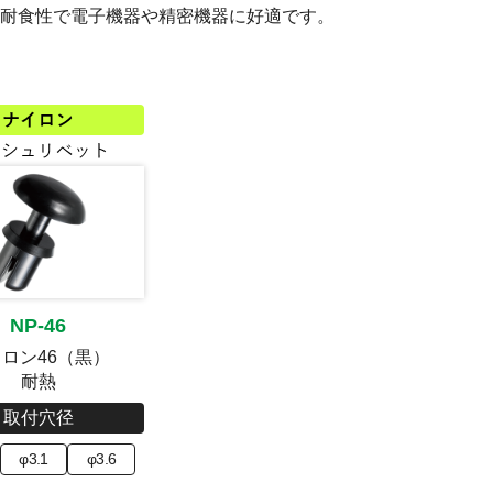
耐食性で電子機器や精密機器に好適です。
NP-46
ロン46（黒）
耐熱
取付穴径
φ3.1
φ3.6