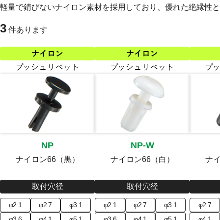
軽量で錆びないナイロン素材を採用しており、優れた絶縁性と
3
件あります
NP
NP-W
ナイロン66（黒）
ナイロン66（白）
ナイ
取付穴径
取付穴径
φ2.1
φ2.7
φ3.1
φ2.1
φ2.7
φ3.1
φ2.7
φ3.6
φ4.1
φ5.1
φ3.6
φ4.1
φ5.1
φ4.1