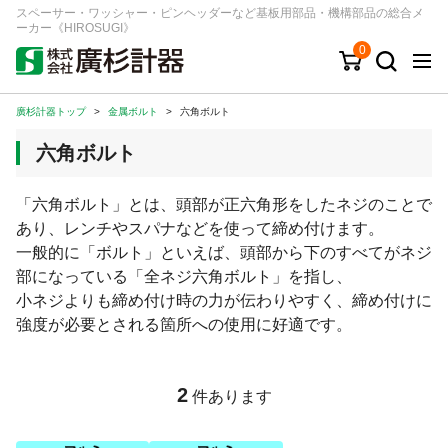
スペーサー・ワッシャー・ピンヘッダーなど基板用部品・機構部品の総合メ
ーカー《HIROSUGI》
0
廣杉計器トップ
>
金属ボルト
>
六角ボルト
キーワード
品番/シリーズ
商品カテゴリから探す
六角ボルト
ジャンルから探す
「六角ボルト」とは、頭部が正六角形をしたネジのことで
あり、レンチやスパナなどを使って締め付けます。
シリーズから探す
一般的に「ボルト」といえば、頭部から下のすべてがネジ
部になっている「全ネジ六角ボルト」を指し、
小ネジよりも締め付け時の力が伝わりやすく、締め付けに
ログイン
強度が必要とされる箇所への使用に好適です。
注文・見積りについて
ご利用ガイド
2
件あります
お問い合わせ窓口
会社情報