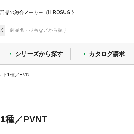
品の総合メーカー《HIROSUGI》
ズ
シリーズから探す
カタログ請求
ナット1種／PVNT
ト1種／PVNT