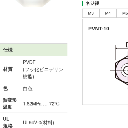
ネジ径
M3
M4
M5
PVNT-10
仕様
PVDF
材質
(フッ化ビニデリン
樹脂)
色
白色
熱変形
1.82MPa … 72℃
温度
UL
UL94V-0(材料)
規格