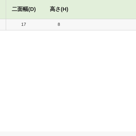
二面幅(D)
高さ(H)
17
8