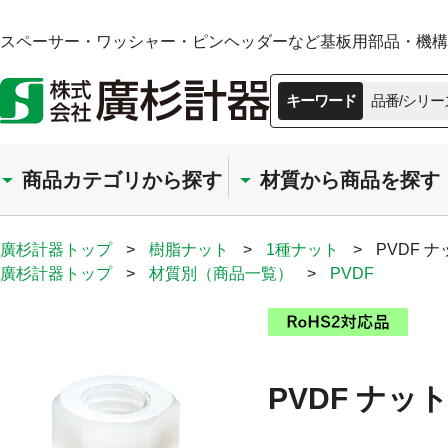
スペーサー・ワッシャー・ピンヘッダーなど基板用部品・機構部
キーワード
品番/シリー
商品カテゴリから探す
材質から商品を探す
廣杉計器トップ
>
樹脂ナット
>
1種ナット
>
PVDF 
廣杉計器トップ
>
材質別（商品一覧）
>
PVDF
PVDF ナッ