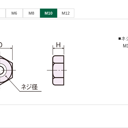
M6
M8
M10
M12
■ネ
M10