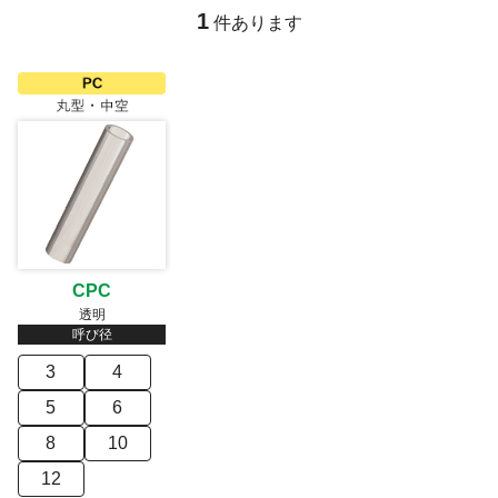
1
件あります
CPC
透明
呼び径
3
4
5
6
8
10
12