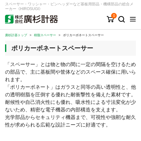
スペーサー・ワッシャー・ピンヘッダーなど基板用部品・機構部品の総合メ
ーカー《HIROSUGI》
0
廣杉計器トップ
>
樹脂スペーサー
>
ポリカーボネートスペーサー
キーワード
品番/シリーズ
商品カテゴリから探す
ポリカーボネートスペーサー
ジャンルから探す
「スペーサー」とは物と物の間に一定の間隔を空けるため
の部品で、主に基板間や筐体などのスペース確保に用いら
シリーズから探す
れます。
「ポリカーボネート」はガラスと同等の高い透明性と、他
の透明樹脂を圧倒する優れた耐衝撃性を備えた素材です。
ログイン
耐候性や自己消火性にも優れ、吸水性による寸法変化が少
注文・見積りについて
ないため、精密な電子機器の内部構造を支えます。
ご利用ガイド
光学部品からセキュリティ機器まで、可視性や強靭な耐久
性が求められる広範な設計ニーズに好適です。
お問い合わせ窓口
会社情報