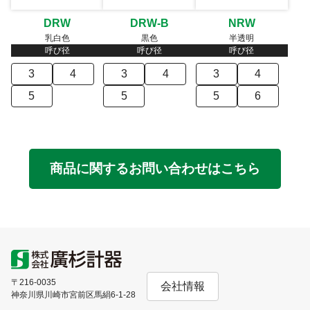
DRW
DRW-B
NRW
乳白色
黒色
半透明
呼び径
呼び径
呼び径
3
4
3
4
3
4
5
5
5
6
商品に関するお問い合わせはこちら
〒216-0035
会社情報
神奈川県川崎市宮前区馬絹6-1-28