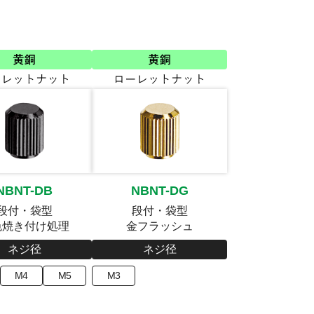
NBNT-DB
NBNT-DG
段付・袋型
段付・袋型
色焼き付け処理
金フラッシュ
ネジ径
ネジ径
M4
M5
M3