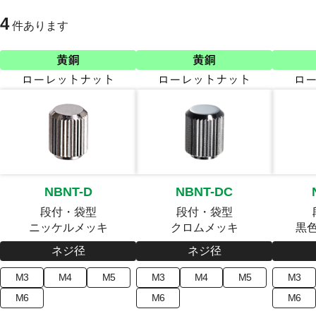
4
件あります
NBNT-D
NBNT-DC
段付・袋型
段付・袋型
ニッケルメッキ
クロムメッキ
黒
ネジ径
ネジ径
M3
M4
M5
M3
M4
M5
M3
M6
M6
M6