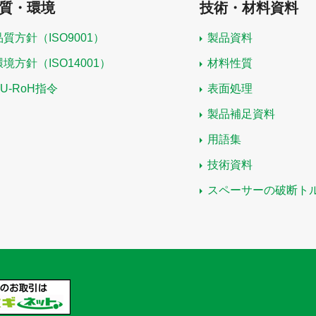
質・環境
技術・材料資料
品質方針（ISO9001）
製品資料
環境方針（ISO14001）
材料性質
EU-RoH指令
表面処理
製品補足資料
用語集
技術資料
スペーサーの破断ト