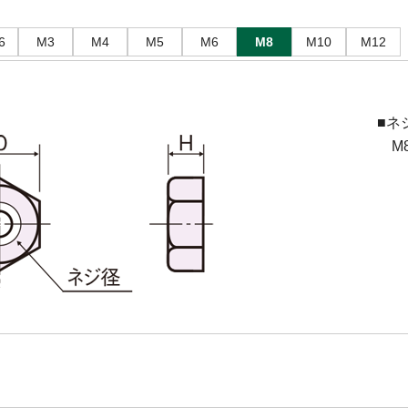
6
M3
M4
M5
M6
M8
M10
M12
■ネ
M8(