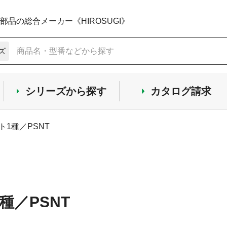
品の総合メーカー《HIROSUGI》
ズ
シリーズから探す
カタログ請求
ット1種／PSNT
1種／PSNT