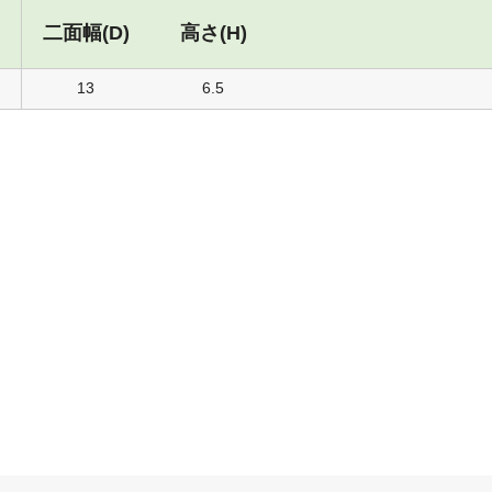
二面幅(D)
高さ(H)
13
6.5