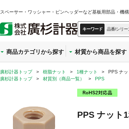
スペーサー・ワッシャー・ピンヘッダーなど基板用部品・機構部
キーワード
品番/シリー
商品カテゴリから探す
材質から商品を探す
廣杉計器トップ
>
樹脂ナット
>
1種ナット
>
PPS ナ
廣杉計器トップ
>
材質別（商品一覧）
>
PPS
PPS ナット