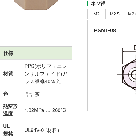
ネジ径
M2
M2.5
M2.
PSNT-08
仕様
PPS(ポリフェニレ
材質
ンサルファイド)ガ
ラス繊維40％入
色
うす茶
熱変形
1.82MPa … 260℃
温度
UL
UL94V-0 (材料)
規格