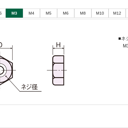
6
M3
M4
M5
M6
M8
M10
M12
■ネ
M3(