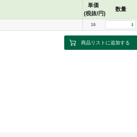
単価
数量
(税抜/円)
16
商品リストに追加する