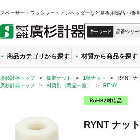
スペーサー・ワッシャー・ピンヘッダーなど基板用部品・機構部
キーワード
品番/シリー
商品カテゴリから探す
材質から商品を探す
廣杉計器トップ
>
樹脂ナット
>
1種ナット
>
RYNT ナ
廣杉計器トップ
>
材質別（商品一覧）
>
RENY
RYNT ナット