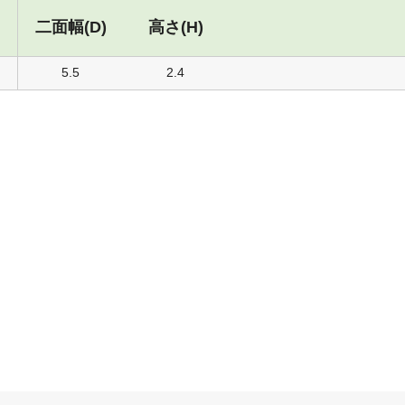
二面幅(D)
高さ(H)
5.5
2.4