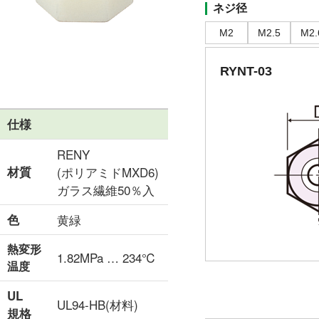
ネジ径
M2
M2.5
M2.
RYNT-03
仕様
RENY
材質
(ポリアミドMXD6)
ガラス繊維50％入
色
黄緑
熱変形
1.82MPa … 234℃
温度
UL
UL94-HB(材料)
規格