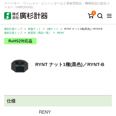
スペーサー・ワッシャー・ピンヘッダーなど基板用部品・機構部品の総合メ
ーカー《HIROSUGI》
0
廣杉計器トップ
>
樹脂ナット
>
1種ナット
>
RYNT ナット1種(黒色)／RYNT-B
キーワード
品番/シリーズ
商品カテゴリから探す
廣杉計器トップ
>
材質別（商品一覧）
>
RENY
ジャンルから探す
シリーズから探す
RYNT ナット1種(黒色)／RYNT-B
ログイン
注文・見積りについて
ご利用ガイド
仕様
お問い合わせ窓口
RENY
会社情報