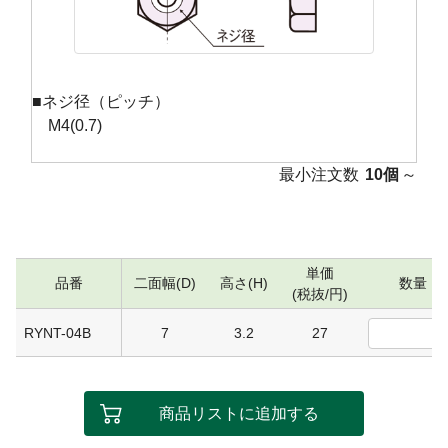
■ネジ径（ピッチ）
M4(0.7)
最小注文数
10個
～
単価
品番
二面幅(D)
高さ(H)
数量
(税抜/円)
RYNT-04B
7
3.2
27
商品リストに追加する