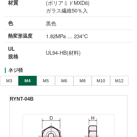
材質
(ポリアミドMXD6)
ガラス繊維50％入
色
黒色
熱変形温度
1.82MPa … 234℃
UL
UL94-HB(材料)
規格
ネジ径
M3
M4
M5
M6
M8
M10
M12
RYNT-04B