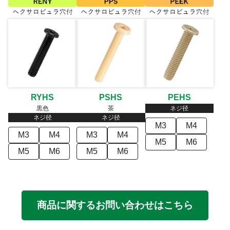
RYHS
PSHS
PEHS
黒色
茶
ネジ径
ネジ径
ネジ径
M3
M4
M3
M4
M3
M4
M5
M6
M5
M6
M5
M6
商品に関するお問い合わせはこちら