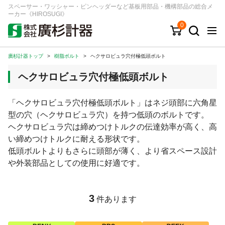
スペーサー・ワッシャー・ピンヘッダーなど基板用部品・機構部品の総合メ
ーカー《HIROSUGI》
0
廣杉計器トップ
>
樹脂ボルト
>
ヘクサロビュラ穴付極低頭ボルト
キーワード
品番/シリーズ
商品カテゴリから探す
ヘクサロビュラ穴付極低頭ボルト
ジャンルから探す
「ヘクサロビュラ穴付極低頭ボルト」はネジ頭部に六角星
型の穴（ヘクサロビュラ穴）を持つ低頭のボルトです。
シリーズから探す
ヘクサロビュラ穴は締めつけトルクの伝達効率が高く、高
い締めつけトルクに耐える形状です。
低頭ボルトよりもさらに頭部が薄く、より省スペース設計
ログイン
や外装部品としての使用に好適です。
注文・見積りについて
ご利用ガイド
3
件あります
お問い合わせ窓口
会社情報