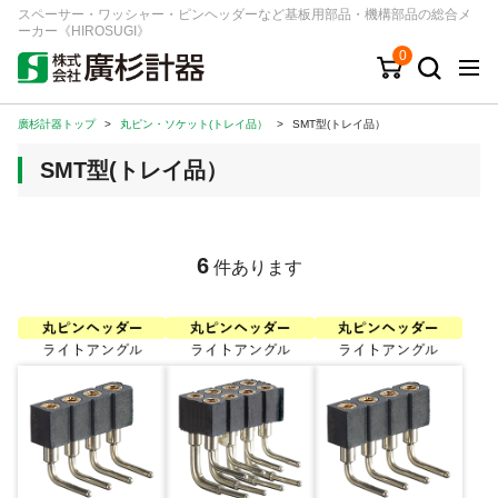
スペーサー・ワッシャー・ピンヘッダーなど基板用部品・機構部品の総合メ
ーカー《HIROSUGI》
0
廣杉計器トップ
>
丸ピン・ソケット(トレイ品）
>
SMT型(トレイ品）
キーワード
品番/シリーズ
商品カテゴリから探す
SMT型(トレイ品）
ジャンルから探す
シリーズから探す
6
件あります
ログイン
注文・見積りについて
ご利用ガイド
お問い合わせ窓口
会社情報