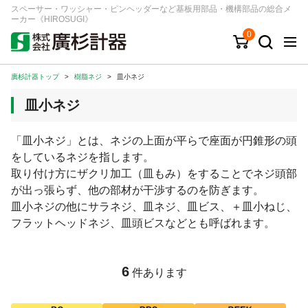
スペーサー・ワッシャー・ピンヘッダーなど基板用部品・機構部品の総合メ
ーカー《HIROSUGI》
0
廣杉計器トップ
>
樹脂ネジ
>
皿小ネジ
キーワード
品番/シリーズ
商品カテゴリから探す
皿小ネジ
ジャンルから探す
「皿小ネジ」とは、ネジの上面が平らで座面が円錐形の頭
をしているネジを指します。
シリーズから探す
取り付け方にザクリ加工（皿もみ）をすることでネジ頭部
が出っ張らず、他の部材が干渉するのを防ぎます。
皿小ネジの他にサラネジ、皿ネジ、皿ビス、＋皿小ねじ、
ログイン
フラットヘッドネジ、皿頭ビスなどとも呼ばれます。
注文・見積りについて
ご利用ガイド
6
件あります
お問い合わせ窓口
会社情報