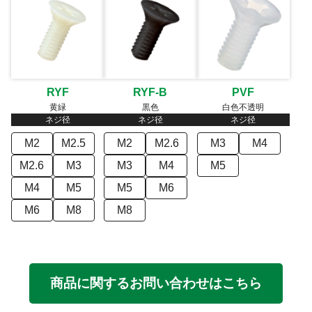
RYF
RYF-B
PVF
黄緑
黒色
白色不透明
ネジ径
ネジ径
ネジ径
M2
M2.5
M2
M2.6
M3
M4
M2.6
M3
M3
M4
M5
M4
M5
M5
M6
M6
M8
M8
商品に関するお問い合わせはこちら