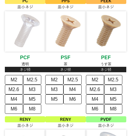
PCF
PSF
PEF
透明
茶
うす茶
ネジ径
ネジ径
ネジ径
M2
M2.5
M2
M2.5
M2
M2.5
M2.6
M3
M3
M4
M2.6
M3
M4
M5
M5
M6
M4
M5
M6
M8
M6
M8