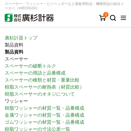
スペーサー・ワッシャー・ピンヘッダーなど基板用部品・機構部品の総合メ
ーカー《HIROSUGI》
0
キーワード
品番/シリーズ
商品カテゴリから探す
廣杉計器トップ
製品資料
ジャンルから探す
製品資料
スペーサー
スペーサーの破断トルク
シリーズから探す
スペーサーの用語と品番構成
スペーサーの種類と材質・重量比較
樹脂スペーサーの耐熱表（材質比較）
ログイン
樹脂スペーサーのオネジについて
注文・見積りについて
ワッシャー
ご利用ガイド
樹脂ワッシャーの材質一覧・品番構成
金属ワッシャーの材質一覧・品番構成
お問い合わせ窓口
ゴムワッシャーの材質一覧・品番構成
会社情報
樹脂ワッシャーの寸法公差一覧