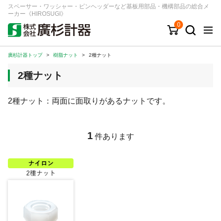
スペーサー・ワッシャー・ピンヘッダーなど基板用部品・機構部品の総合メ
ーカー《HIROSUGI》
0
廣杉計器トップ
>
樹脂ナット
>
2種ナット
キーワード
品番/シリーズ
商品カテゴリから探す
2種ナット
ジャンルから探す
2種ナット：両面に面取りがあるナットです。
シリーズから探す
1
件あります
ログイン
注文・見積りについて
ご利用ガイド
お問い合わせ窓口
会社情報