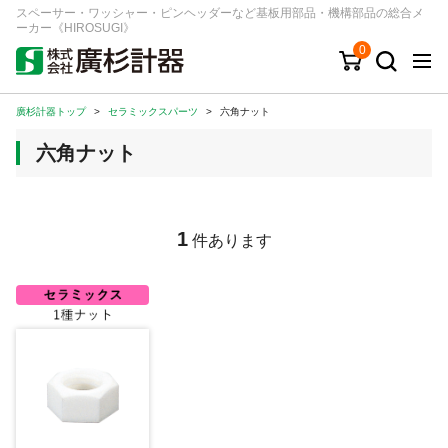
スペーサー・ワッシャー・ピンヘッダーなど基板用部品・機構部品の総合メ
ーカー《HIROSUGI》
0
廣杉計器トップ
>
セラミックスパーツ
>
六角ナット
キーワード
品番/シリーズ
商品カテゴリから探す
六角ナット
ジャンルから探す
シリーズから探す
1
件あります
ログイン
注文・見積りについて
ご利用ガイド
お問い合わせ窓口
会社情報