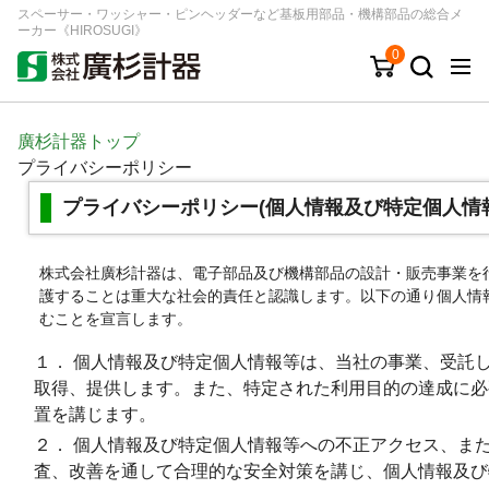
スペーサー・ワッシャー・ピンヘッダーなど基板用部品・機構部品の総合メ
ーカー《HIROSUGI》
0
キーワード
品番/シリーズ
商品カテゴリから探す
廣杉計器トップ
プライバシーポリシー
ジャンルから探す
プライバシーポリシー(個人情報及び特定個人情
シリーズから探す
株式会社廣杉計器は、電子部品及び機構部品の設計・販売事業を
護することは重大な社会的責任と認識します。以下の通り個人情
むことを宣言します。
ログイン
１． 個人情報及び特定個人情報等は、当社の事業、受託
注文・見積りについて
取得、提供します。また、特定された利用目的の達成に必
ご利用ガイド
置を講じます。
お問い合わせ窓口
２． 個人情報及び特定個人情報等への不正アクセス、ま
査、改善を通して合理的な安全対策を講じ、個人情報及び
会社情報