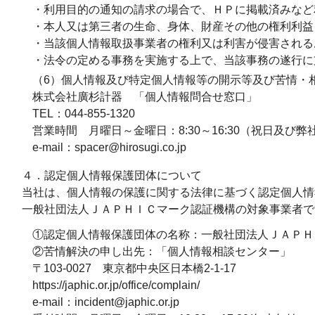
・利用目的の通知の請求の場合で、ＨＰに掲載済みなど
・本人又は第三者の生命、身体、財産その他の権利利益
・当該個人情報取扱事業者の権利又は利害が侵害される
・法令の定める事務を実施する上で、当該事務の遂行に
（6）個人情報及び特定個人情報等の開示等及び苦情・
株式会社廣杉計器 「個人情報問合せ窓口」
TEL：044-855-1320
営業時間 月曜日～金曜日：8:30～16:30（祝日及び
e-mail：spacer@hirosugi.co.jp
４．認定個人情報保護団体について
当社は、個人情報の保護に関する法律に基づく認定個人情
一般社団法人ＪＡＰＨＩＣマーク認証機構の対象事業者で
①認定個人情報保護団体の名称：一般社団法人ＪＡＰＨ
②苦情解決の申し出先：「個人情報相談センター」
〒103-0027 東京都中央区日本橋2-1-17
https://japhic.or.jp/office/complain/
e-mail：incident@japhic.or.jp