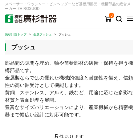
スペーサー・ワッシャー・ピンヘッダーなど基板用部品・機構部品の総合メ
ーカー《HIROSUGI》
0
廣杉計器トップ
>
金属ブッシュ
>
ブッシュ
キーワード
品番/シリーズ
商品カテゴリから探す
ブッシュ
ジャンルから探す
部品間の隙間を埋め、軸や筒状部材の緩衝・保持を担う機
構部品です。
シリーズから探す
金属製ならではの優れた機械的強度と耐熱性を備え、信頼
性の高い軸受けとして機能します。
黄銅、ステンレス、アルミ、鉄など、用途に応じた多彩な
ログイン
材質と表面処理を展開。
注文・見積りについて
豊富なサイズバリエーションにより、産業機械から精密機
ご利用ガイド
器まで幅広い設計に対応可能です。
お問い合わせ窓口
会社情報
5
件あります