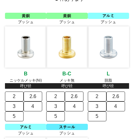
B
B-C
L
ニッケルメッキ(Ni)
メッキ無
脱脂
呼び径
呼び径
呼び径
2
2.6
2
2.6
2
2.6
3
4
3
4
3
4
5
5
5