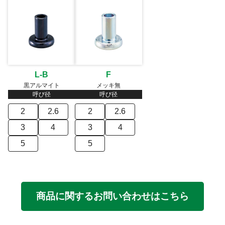
L-B
F
黒アルマイト
メッキ無
呼び径
呼び径
2
2.6
2
2.6
3
4
3
4
5
5
商品に関するお問い合わせはこちら