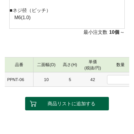
■ネジ径（ピッチ）
M6(1.0)
最小注文数
10個
～
単価
品番
二面幅(D)
高さ(H)
数量
(税抜/円)
PPNT-06
10
5
42
商品リストに追加する