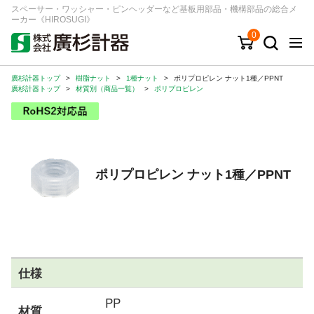
スペーサー・ワッシャー・ピンヘッダーなど基板用部品・機構部品の総合メ
ーカー《HIROSUGI》
0
廣杉計器トップ
>
樹脂ナット
>
1種ナット
>
ポリプロピレン ナット1種／PPNT
キーワード
品番/シリーズ
商品カテゴリから探す
廣杉計器トップ
>
材質別（商品一覧）
>
ポリプロピレン
ジャンルから探す
シリーズから探す
ポリプロピレン ナット1種／PPNT
ログイン
注文・見積りについて
ご利用ガイド
仕様
お問い合わせ窓口
PP
会社情報
材質