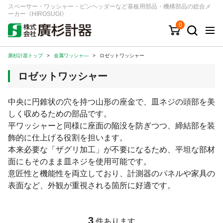
スペーサー・ワッシャー・ピンヘッダーなど基板用部品・機構部品の総合メ
ーカー《HIROSUGI》
0
廣杉計器トップ
>
金属ワッシャ―
>
ロゼットワッシャー
キーワード
品番/シリーズ
商品カテゴリから探す
ロゼットワッシャー
ジャンルから探す
中央に円錐状の穴を持つ山形の座金で、皿ネジの頭部を美
しく収めるための部品です。
シリーズから探す
平ワッシャーと同様に座面の陥没を防ぎつつ、締結部を装
飾的に仕上げる役割を担います。
本来必要な「ザグリ加工」が不要になるため、平坦な部材
ログイン
面にもそのまま皿ネジを使用可能です。
注文・見積りについて
意匠性と機能性を両立しており、計測器のパネルや家具の
ご利用ガイド
表面など、外観が重視される箇所に好適です。
お問い合わせ窓口
会社情報
3
件あります