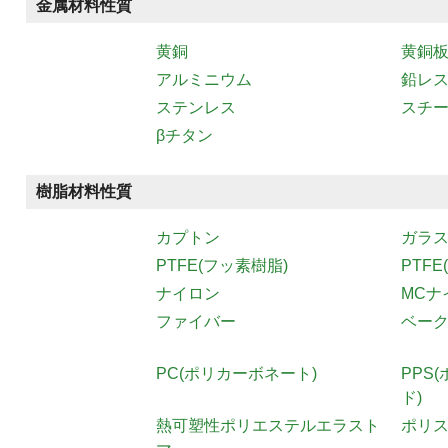
金属材料性質
黄銅
黄銅
アルミニウム
鉛レス
ステンレス
スチ
βチタン
樹脂材料性質
カプトン
ガラ
PTFE(フッ素樹脂)
PTF
ナイロン
MCナ
ファイバー
ベーク
PC(ポリカーボネート)
PPS
ド)
熱可塑性ポリエステルエラスト
ポリ