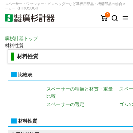
スペーサー・ワッシャー・ピンヘッダーなど基板用部品・機構部品の総合メ
ーカー《HIROSUGI》
0
キーワード
品番/シリーズ
商品カテゴリから探す
廣杉計器トップ
材料性質
ジャンルから探す
材料性質
シリーズから探す
比較表
スペーサーの種類と材質・重量
スペー
ログイン
比較
注文・見積りについて
スペーサーの選定
ゴム
ご利用ガイド
お問い合わせ窓口
材料性質
会社情報