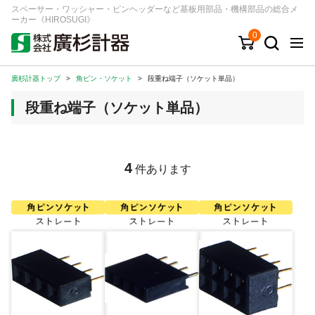
スペーサー・ワッシャー・ピンヘッダーなど基板用部品・機構部品の総合メ
ーカー《HIROSUGI》
0
廣杉計器トップ
>
角ピン・ソケット
>
段重ね端子（ソケット単品）
キーワード
品番/シリーズ
商品カテゴリから探す
段重ね端子（ソケット単品）
ジャンルから探す
シリーズから探す
4
件あります
ログイン
注文・見積りについて
ご利用ガイド
お問い合わせ窓口
会社情報