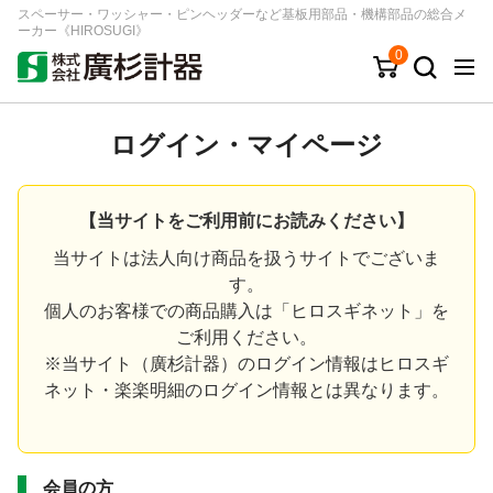
スペーサー・ワッシャー・ピンヘッダーなど基板用部品・機構部品の総合メ
ーカー《HIROSUGI》
0
キーワード
品番/シリーズ
商品カテゴリから探す
ログイン・マイページ
ジャンルから探す
【当サイトをご利用前にお読みください】
シリーズから探す
当サイトは法人向け商品を扱うサイトでございま
す。
個人のお客様での商品購入は「
ヒロスギネット
」を
ログイン
ご利用ください。
※当サイト（廣杉計器）のログイン情報はヒロスギ
注文・見積りについて
ネット・楽楽明細のログイン情報とは異なります。
ご利用ガイド
お問い合わせ窓口
会社情報
会員の方