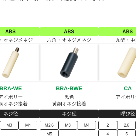
BRA-WE
BRA-BWE
CA
アイボリー
黒色
アイボリ
銅オネジ接着
黄銅オネジ接着
ネジ径
ネジ径
呼び径
M3
M4
M2.6
M3
M4
2
2.6
M5
4
5