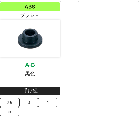
A-B
黒色
呼び径
2.6
3
4
5