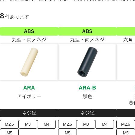
8
件あります
ARA
ARA-B
アイボリー
黒色
黄
ネジ径
ネジ径
M2.6
M3
M4
M2.6
M3
M4
M2.6
M5
M5
M5