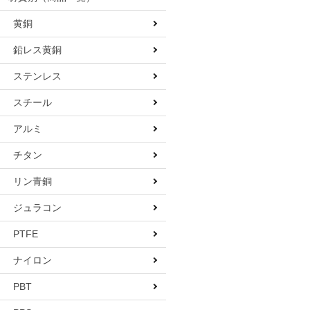
黄銅
鉛レス黄銅
ステンレス
スチール
アルミ
チタン
リン青銅
ジュラコン
PTFE
ナイロン
PBT