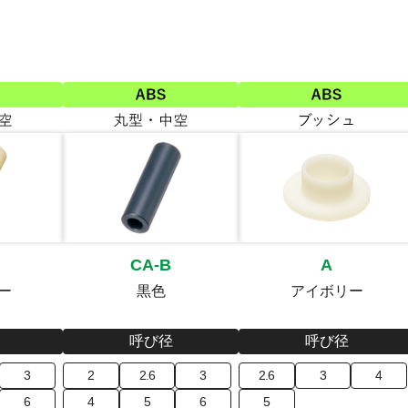
CA-B
A
ー
黒色
アイボリー
呼び径
呼び径
3
2
2.6
3
2.6
3
4
6
4
5
6
5