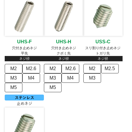
UHS-F
UHS-H
USS-C
穴付き止めネジ
穴付き止めネジ
スリ割り付き止めネジ
平先
クボミ先
トガリ先
ネジ径
ネジ径
ネジ径
M2
M2.6
M2
M2.6
M2
M2.5
M3
M4
M3
M4
M3
M5
M5