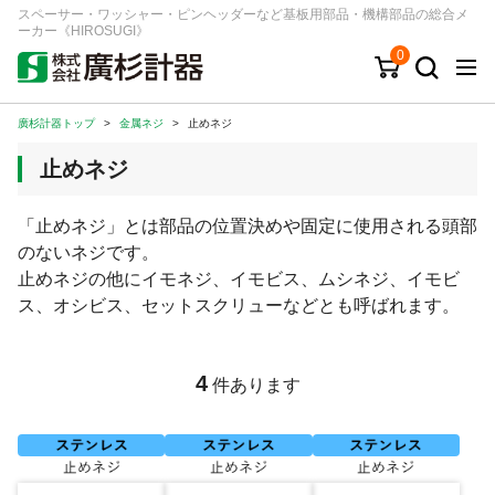
スペーサー・ワッシャー・ピンヘッダーなど基板用部品・機構部品の総合メ
ーカー《HIROSUGI》
0
廣杉計器トップ
>
金属ネジ
>
止めネジ
キーワード
品番/シリーズ
商品カテゴリから探す
止めネジ
ジャンルから探す
「止めネジ」とは部品の位置決めや固定に使用される頭部
のないネジです。
シリーズから探す
止めネジの他にイモネジ、イモビス、ムシネジ、イモビ
ス、オシビス、セットスクリューなどとも呼ばれます。
ログイン
注文・見積りについて
4
件あります
ご利用ガイド
お問い合わせ窓口
会社情報