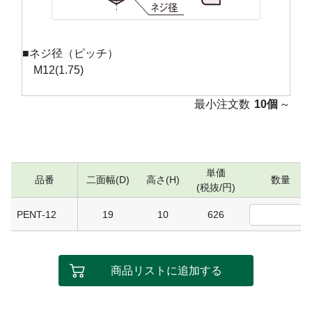
■ネジ径（ピッチ）
M12(1.75)
最小注文数
10個
～
単価
品番
二面幅(D)
高さ(H)
数量
(税抜/円)
PENT-12
19
10
626
商品リストに追加する