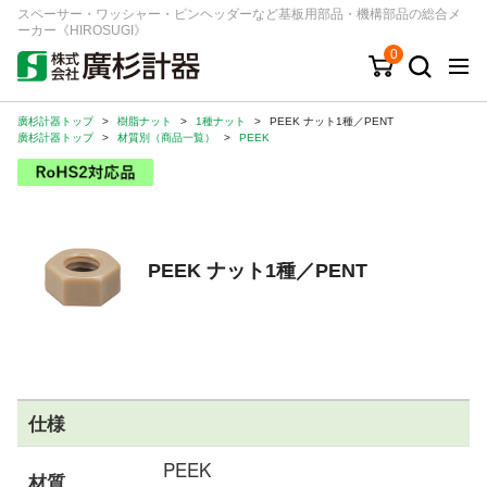
スペーサー・ワッシャー・ピンヘッダーなど基板用部品・機構部品の総合メ
ーカー《HIROSUGI》
0
廣杉計器トップ
>
樹脂ナット
>
1種ナット
>
PEEK ナット1種／PENT
キーワード
品番/シリーズ
商品カテゴリから探す
廣杉計器トップ
>
材質別（商品一覧）
>
PEEK
ジャンルから探す
シリーズから探す
PEEK ナット1種／PENT
ログイン
注文・見積りについて
ご利用ガイド
仕様
お問い合わせ窓口
PEEK
会社情報
材質