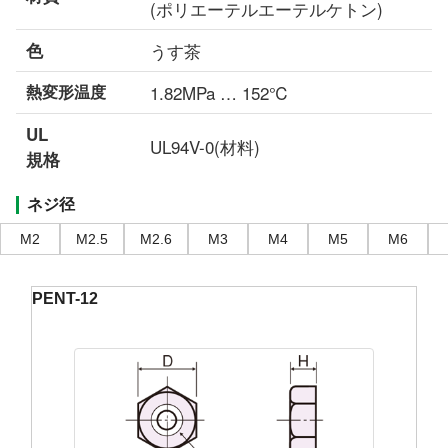
(ポリエーテルエーテルケトン)
色
うす茶
熱変形温度
1.82MPa … 152℃
UL
UL94V-0(材料)
規格
ネジ径
M2
M2.5
M2.6
M3
M4
M5
M6
PENT-12