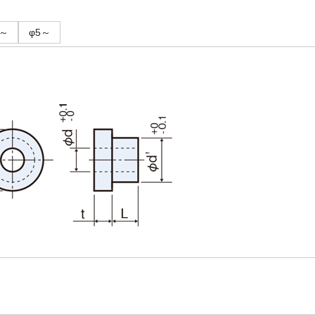
4～
φ5～