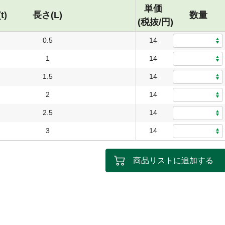
単価
t)
長さ(L)
数量
(税抜/円)
0.5
14
1
14
1.5
14
2
14
2.5
14
3
14
商品リストに追加する