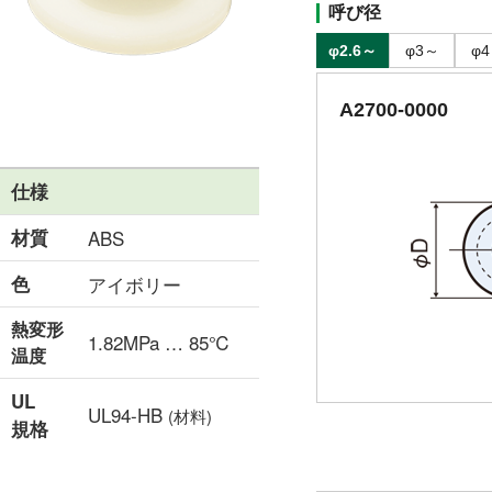
呼び径
φ2.6～
φ3～
φ
A2700-0000
仕様
材質
ABS
色
アイボリー
熱変形
1.82MPa … 85℃
温度
UL
UL94-HB
(材料)
規格