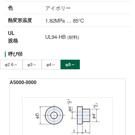
色
アイボリー
熱変形温度
1.82MPa … 85℃
UL
UL94-HB
(材料)
規格
呼び径
φ2.6～
φ3～
φ4～
φ5～
A5000-0000