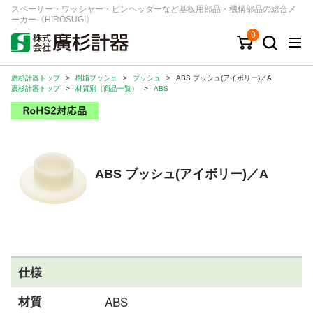
スペーサー・ワッシャー・ピンヘッダーなど基板用部品・機構部品の総合メ
ーカー《HIROSUGI》
0
廣杉計器トップ
>
樹脂ブッシュ
>
ブッシュ
>
ABS ブッシュ(アイボリー)／A
キーワード
品番/シリーズ
商品カテゴリから探す
廣杉計器トップ
>
材質別（商品一覧）
>
ABS
ジャンルから探す
シリーズから探す
ABS ブッシュ(アイボリー)／A
ログイン
注文・見積りについて
ご利用ガイド
仕様
お問い合わせ窓口
材質
ABS
会社情報