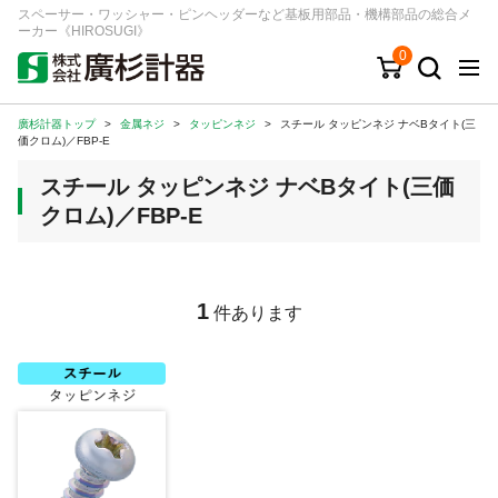
スペーサー・ワッシャー・ピンヘッダーなど基板用部品・機構部品の総合メ
ーカー《HIROSUGI》
0
廣杉計器トップ
>
金属ネジ
>
タッピンネジ
>
スチール タッピンネジ ナベBタイト(三
キーワード
品番/シリーズ
商品カテゴリから探す
価クロム)／FBP-E
スチール タッピンネジ ナベBタイト(三価
ジャンルから探す
クロム)／FBP-E
シリーズから探す
1
件あります
ログイン
注文・見積りについて
ご利用ガイド
お問い合わせ窓口
会社情報