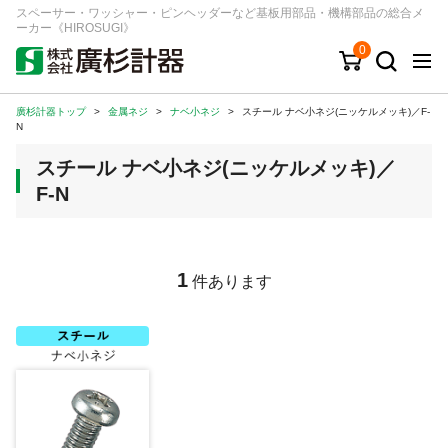
スペーサー・ワッシャー・ピンヘッダーなど基板用部品・機構部品の総合メ
ーカー《HIROSUGI》
0
廣杉計器トップ
>
金属ネジ
>
ナベ小ネジ
>
スチール ナベ小ネジ(ニッケルメッキ)／F-
キーワード
品番/シリーズ
商品カテゴリから探す
N
スチール ナベ小ネジ(ニッケルメッキ)／
ジャンルから探す
F-N
シリーズから探す
1
件あります
ログイン
注文・見積りについて
ご利用ガイド
お問い合わせ窓口
会社情報