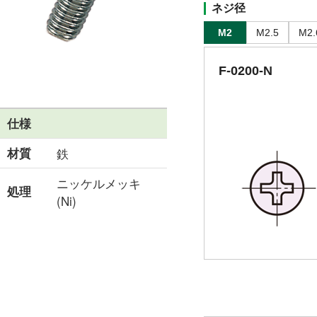
ネジ径
M2
M2.5
M2.
F-0200-N
仕様
材質
鉄
ニッケルメッキ
処理
(Ni)