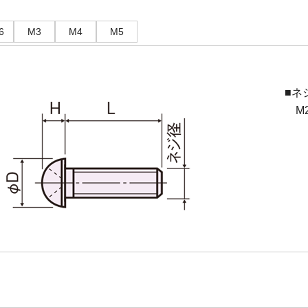
6
M3
M4
M5
■ネ
M2(