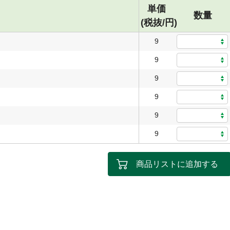
単価
数量
(税抜/円)
9
9
9
9
9
9
商品リストに追加する