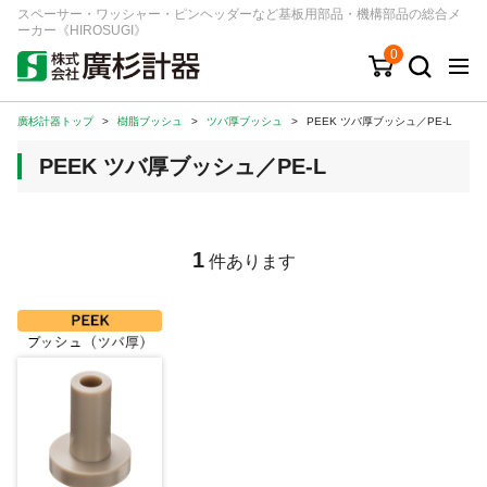
スペーサー・ワッシャー・ピンヘッダーなど基板用部品・機構部品の総合メ
ーカー《HIROSUGI》
0
廣杉計器トップ
>
樹脂ブッシュ
>
ツバ厚ブッシュ
>
PEEK ツバ厚ブッシュ／PE-L
キーワード
品番/シリーズ
商品カテゴリから探す
PEEK ツバ厚ブッシュ／PE-L
ジャンルから探す
シリーズから探す
1
件あります
ログイン
注文・見積りについて
ご利用ガイド
お問い合わせ窓口
会社情報