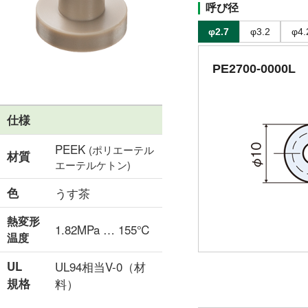
呼び径
φ2.7
φ3.2
φ4.
PE2700-0000L
仕様
PEEK
(ポリエーテル
材質
エーテルケトン)
色
うす茶
熱変形
1.82MPa … 155℃
温度
UL
UL94相当V-0（材
規格
料）