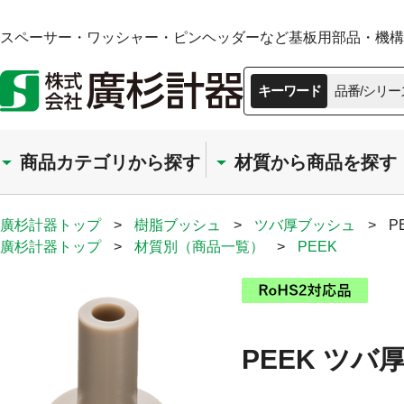
スペーサー・ワッシャー・ピンヘッダーなど基板用部品・機構部
キーワード
品番/シリー
商品カテゴリから探す
材質から商品を探す
廣杉計器トップ
>
樹脂ブッシュ
>
ツバ厚ブッシュ
>
P
廣杉計器トップ
>
材質別（商品一覧）
>
PEEK
PEEK ツバ