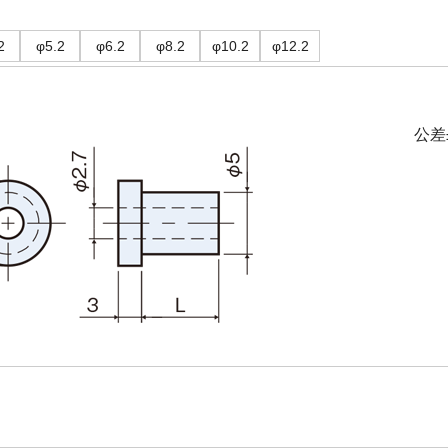
2
φ5.2
φ6.2
φ8.2
φ10.2
φ12.2
公差±