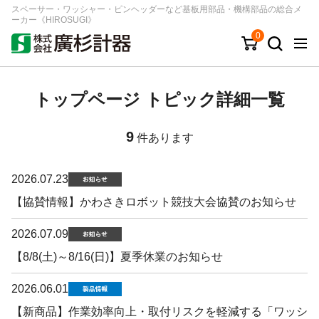
スペーサー・ワッシャー・ピンヘッダーなど基板用部品・機構部品の総合メ
ーカー《HIROSUGI》
0
キーワード
品番/シリーズ
商品カテゴリから探す
トップページ トピック詳細一覧
ジャンルから探す
9
件あります
シリーズから探す
2026.07.23
【協賛情報】かわさきロボット競技大会協賛のお知らせ
ログイン
2026.07.09
注文・見積りについて
【8/8(土)～8/16(日)】夏季休業のお知らせ
ご利用ガイド
お問い合わせ窓口
2026.06.01
会社情報
【新商品】作業効率向上・取付リスクを軽減する「ワッシ