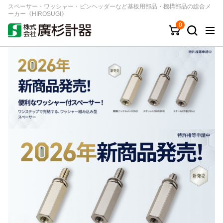
スペーサー・ワッシャー・ピンヘッダーなど基板用部品・機構部品の総合メ
ーカー《HIROSUGI》
0
キーワード
品番/シリーズ
商品カテゴリから探す
ジャンルから探す
シリーズから探す
ログイン
注文・見積りについて
ご利用ガイド
お問い合わせ窓口
会社情報