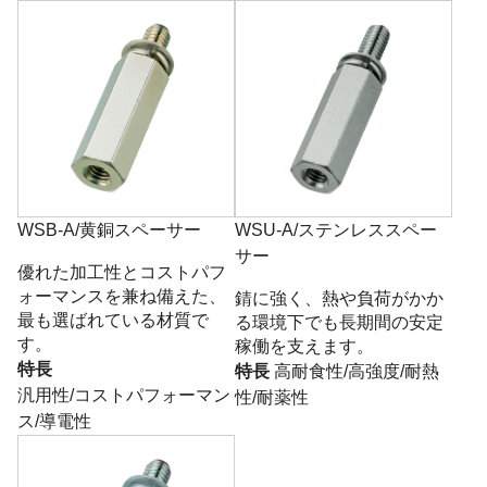
WSB-A/黄銅スペーサー
WSU-A/ステンレススペー
サー
優れた加工性とコストパフ
ォーマンスを兼ね備えた、
錆に強く、熱や負荷がかか
最も選ばれている材質で
る環境下でも長期間の安定
す。
稼働を支えます。
特長
特長
高耐食性/高強度/耐熱
汎用性/コストパフォーマン
性/耐薬性
ス/導電性