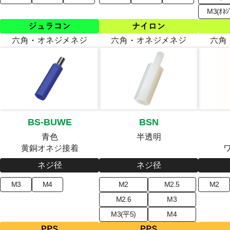
M3(ｵﾈｼ
BS-BUWE
BSN
青色
半透明
黄銅オネジ接着
ネジ径
ネジ径
M3
M4
M2
M2.5
M2
M2.6
M3
M3(平5)
M4