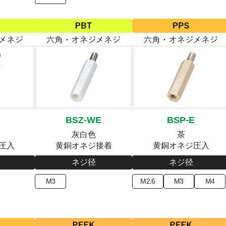
BSZ-WE
BSP-E
灰白色
茶
圧入
黄銅オネジ接着
黄銅オネジ圧入
ネジ径
ネジ径
M3
M2.6
M3
M4