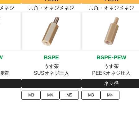
W
BSPE
BSPE-PEW
うす茶
うす茶
ジ接着
SUSオネジ圧入
PEEKオネジ圧入
ネジ径
M3
M4
M5
M3
M4