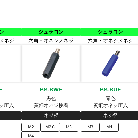
E
BS-BWE
BS-BUE
黒色
青色
ネジ圧入
黄銅オネジ接着
黄銅オネジ圧入
ネジ径
ネジ径
M2
M2.6
M3
M3
M4
M4