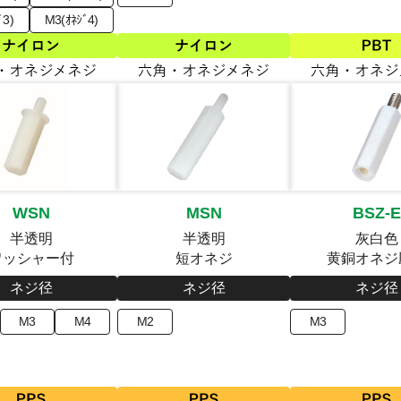
ﾞ3)
M3(ｵﾈｼﾞ4)
WSN
MSN
BSZ-E
半透明
半透明
灰白色
ワッシャー付
短オネジ
黄銅オネジ
ネジ径
ネジ径
ネジ径
M3
M4
M2
M3