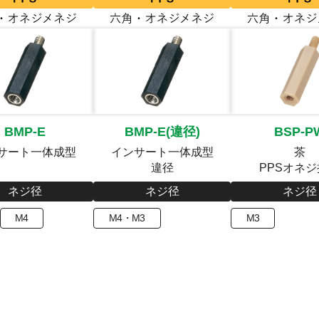
BMP-E
BMP-E(違径)
BSP-P
サート一体成型
インサート一体成型
茶
違径
PPSオネ
ネジ径
ネジ径
ネジ径
M4
M4・M3
M3