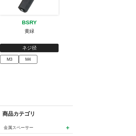
BSRY
黄緑
ネジ径
M3
M4
商品カテゴリ
金属スペーサー