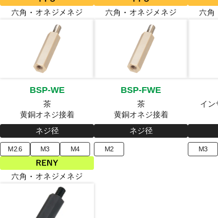
BSP-WE
BSP-FWE
茶
茶
イン
黄銅オネジ接着
黄銅オネジ接着
ネジ径
ネジ径
M2.6
M3
M4
M2
M3