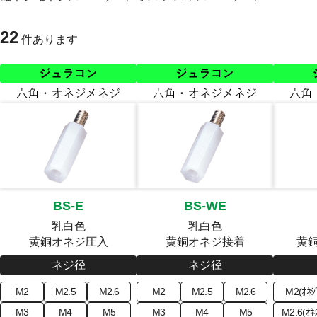
22
件あります
BS-E
BS-WE
乳白色
乳白色
黄銅オネジ圧入
黄銅オネジ接着
黄
ネジ径
ネジ径
M2
M2.5
M2.6
M2
M2.5
M2.6
M2(ｵﾈｼ
M3
M4
M5
M3
M4
M5
M2.6(ｵﾈ