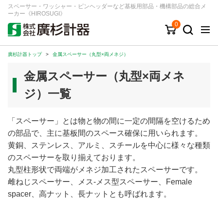
スペーサー・ワッシャー・ピンヘッダーなど基板用部品・機構部品の総合メ
ーカー《HIROSUGI》
0
廣杉計器トップ
>
金属スペーサー（丸型×両メネジ）
キーワード
品番/シリーズ
商品カテゴリから探す
金属スペーサー（丸型×両メネ
ジャンルから探す
ジ）一覧
シリーズから探す
「スペーサー」とは物と物の間に一定の間隔を空けるため
の部品で、主に基板間のスペース確保に用いられます。
黄銅、ステンレス、アルミ、スチールを中心に様々な種類
ログイン
のスペーサーを取り揃えております。
注文・見積りについて
丸型柱形状で両端がメネジ加工されたスペーサーです。
ご利用ガイド
雌ねじスペーサー、メス-メス型スペーサー、Female
spacer、高ナット、長ナットとも呼ばれます。
お問い合わせ窓口
会社情報