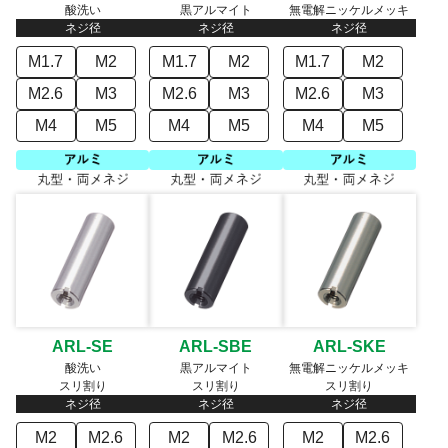
酸洗い
黒アルマイト
無電解ニッケルメッキ
ネジ径
ネジ径
ネジ径
M1.7
M2
M1.7
M2
M1.7
M2
M2.6
M3
M2.6
M3
M2.6
M3
M4
M5
M4
M5
M4
M5
ARL-SE
ARL-SBE
ARL-SKE
酸洗い
黒アルマイト
無電解ニッケルメッキ
スリ割り
スリ割り
スリ割り
ネジ径
ネジ径
ネジ径
M2
M2.6
M2
M2.6
M2
M2.6