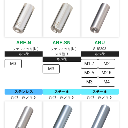
ARE-N
ARE-SN
ARU
ニッケルメッキ(Ni)
ニッケルメッキ(Ni)
SUS303
ネジ径
スリ割り
ネジ径
ネジ径
M3
M1.7
M2
M3
M2.5
M2.6
M3
M4