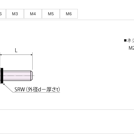
6
M3
M4
M5
M6
■ネ
M2(