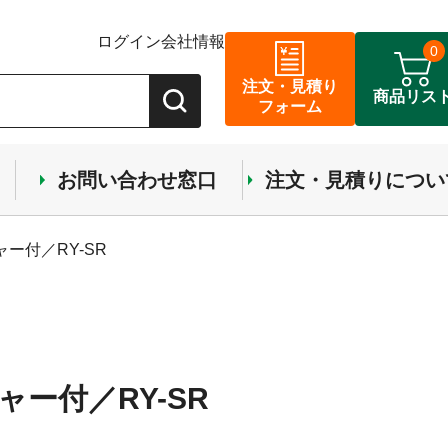
ログイン
会社情報
0
注文・見積り
商品リス
フォーム
お問い合わせ窓口
注文・見積りについ
ー付／RY-SR
ー付／RY-SR