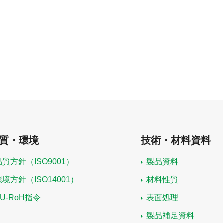
質・環境
技術・材料資料
品質方針（ISO9001）
製品資料
環境方針（ISO14001）
材料性質
EU-RoH指令
表面処理
製品補足資料