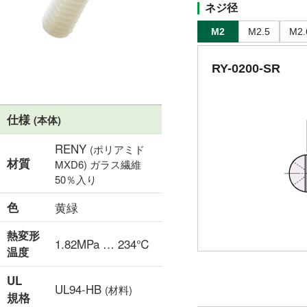
ネジ径
M2
M2.5
M2.
RY-0200-SR
仕様
(本体)
RENY
(ポリアミド
材質
MXD6) ガラス繊維
50％入り
色
黄緑
熱変形
1.82MPa … 234℃
温度
UL
UL94-HB
(材料)
規格