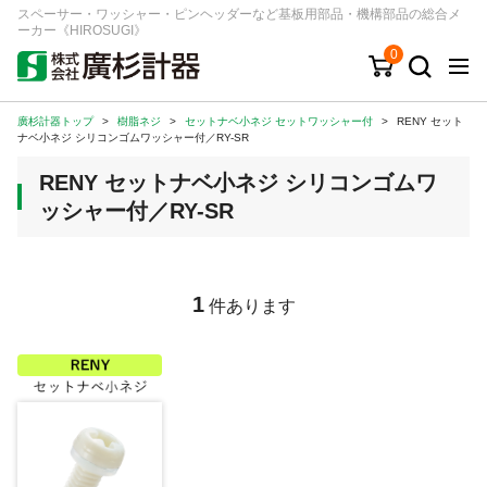
スペーサー・ワッシャー・ピンヘッダーなど基板用部品・機構部品の総合メ
ーカー《HIROSUGI》
0
廣杉計器トップ
>
樹脂ネジ
>
セットナベ小ネジ セットワッシャー付
>
RENY セット
キーワード
品番/シリーズ
商品カテゴリから探す
ナベ小ネジ シリコンゴムワッシャー付／RY-SR
RENY セットナベ小ネジ シリコンゴムワ
ジャンルから探す
ッシャー付／RY-SR
シリーズから探す
1
件あります
ログイン
注文・見積りについて
ご利用ガイド
お問い合わせ窓口
会社情報