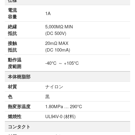
仕様
電流
1A
容量
絶縁
5,000MΩ MIN
抵抗
(DC 500V)
接触
20mΩ MAX
抵抗
(DC 100mA)
動作温
-40℃ ～ +105℃
度範囲
本体樹脂部
材質
ナイロン
色
黒
熱変形温度
1.80MPa … 290℃
燃焼性
UL94V-0 (材料)
コンタクト