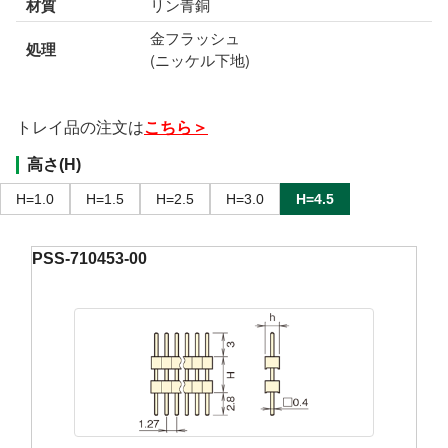
材質
リン青銅
金フラッシュ
処理
(ニッケル下地)
トレイ品の注文は
こちら＞
高さ(H)
H=1.0
H=1.5
H=2.5
H=3.0
H=4.5
PSS-710453-00