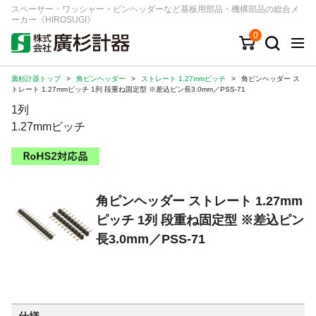
スペーサー・ワッシャー・ピンヘッダーなど基板用部品・機構部品の総合メ
ーカー《HIROSUGI》
0
廣杉計器トップ
>
角ピンヘッダー
>
ストレート 1.27mmピッチ
>
角ピンヘッダー ス
キーワード
品番/シリーズ
商品カテゴリから探す
トレート 1.27mmピッチ 1列 段重ね固定型 ※差込ピン長3.0mm／PSS-71
1列
ジャンルから探す
1.27mmピッチ
シリーズから探す
角ピンヘッダー ストレート 1.27mm
ログイン
ピッチ 1列 段重ね固定型 ※差込ピン
注文・見積りについて
長3.0mm／PSS-71
ご利用ガイド
お問い合わせ窓口
会社情報