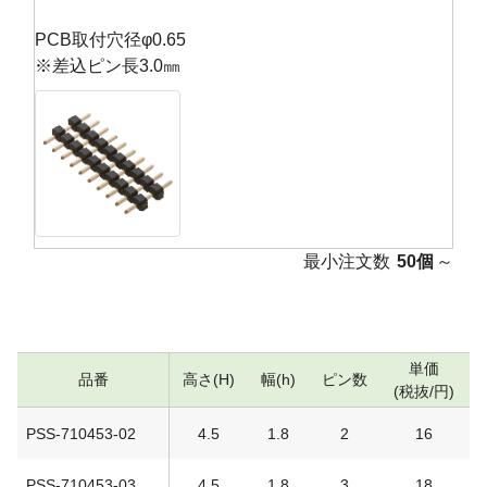
PCB取付穴径φ0.65
※差込ピン長3.0㎜
最小注文数
50個
～
単価
品番
高さ(H)
幅(h)
ピン数
(税抜/円)
PSS-710453-02
4.5
1.8
2
16
PSS-710453-03
4.5
1.8
3
18