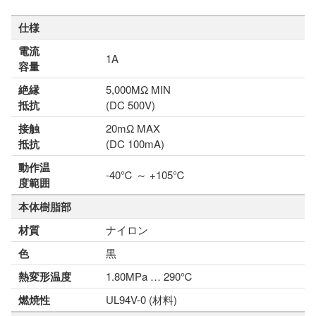
仕様
電流
1A
容量
絶縁
5,000MΩ MIN
抵抗
(DC 500V)
接触
20mΩ MAX
抵抗
(DC 100mA)
動作温
-40℃ ～ +105℃
度範囲
本体樹脂部
材質
ナイロン
色
黒
熱変形温度
1.80MPa … 290℃
燃焼性
UL94V-0 (材料)