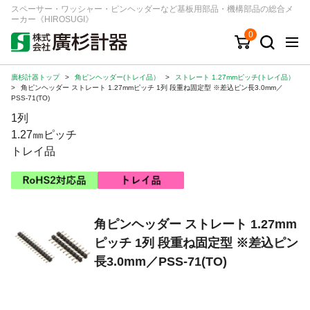
スペーサー・ワッシャー・ピンヘッダーなど基板用部品・機構部品の総合メ
ーカー《HIROSUGI》
0
廣杉計器トップ
>
角ピンヘッダー(トレイ品）
>
ストレート 1.27mmピッチ(トレイ品）
キーワード
品番/シリーズ
商品カテゴリから探す
>
角ピンヘッダー ストレート 1.27mmピッチ 1列 段重ね固定型 ※差込ピン長3.0mm／
PSS-71(TO)
1列
ジャンルから探す
1.27㎜ピッチ
トレイ品
シリーズから探す
ログイン
角ピンヘッダー ストレート 1.27mm
注文・見積りについて
ピッチ 1列 段重ね固定型 ※差込ピン
ご利用ガイド
長3.0mm／PSS-71(TO)
お問い合わせ窓口
会社情報