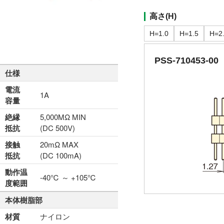
高さ(H)
H=1.0
H=1.5
H=2
PSS-710453-00
仕様
電流
1A
容量
絶縁
5,000MΩ MIN
抵抗
(DC 500V)
接触
20mΩ MAX
抵抗
(DC 100mA)
動作温
-40℃ ～ +105℃
度範囲
本体樹脂部
材質
ナイロン