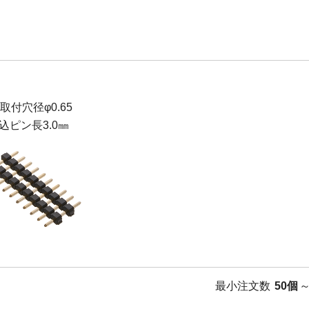
B取付穴径φ0.65
込ピン長3.0㎜
最小注文数
50個