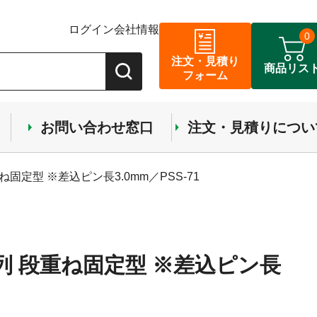
ログイン
会社情報
0
注文・見積り
商品リス
フォーム
お問い合わせ窓口
注文・見積りについ
ね固定型 ※差込ピン長3.0mm／PSS-71
1列 段重ね固定型 ※差込ピン長