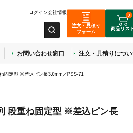
ログイン
会社情報
0
注文・見積り
商品リス
フォーム
お問い合わせ窓口
注文・見積りについ
ね固定型 ※差込ピン長3.0mm／PSS-71
1列 段重ね固定型 ※差込ピン長