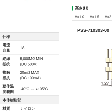
高さ(H)
H=1.0
H=1.5
H=2
PSS-710303-00
仕様
電流
1A
容量
絶縁
5,000MΩ MIN
抵抗
(DC 500V)
接触
20mΩ MAX
抵抗
(DC 100mA)
動作温
-40℃ ～ +105℃
度範囲
本体樹脂部
材質
ナイロン