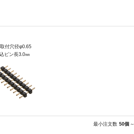
B取付穴径φ0.65
込ピン長3.0㎜
最小注文数
50個