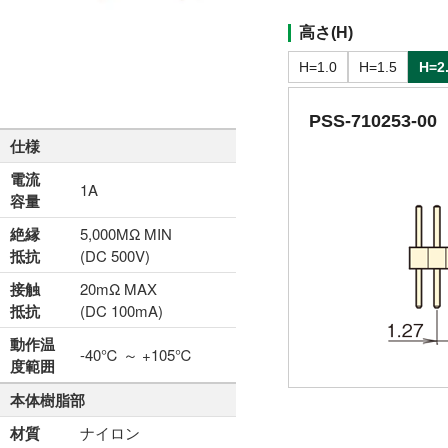
高さ(H)
H=1.0
H=1.5
H=2
PSS-710253-00
仕様
電流
1A
容量
絶縁
5,000MΩ MIN
抵抗
(DC 500V)
接触
20mΩ MAX
抵抗
(DC 100mA)
動作温
-40℃ ～ +105℃
度範囲
本体樹脂部
材質
ナイロン