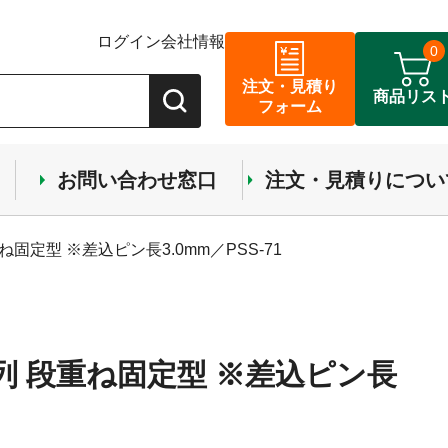
ログイン
会社情報
0
注文・見積り
商品リス
フォーム
お問い合わせ窓口
注文・見積りについ
ね固定型 ※差込ピン長3.0mm／PSS-71
1列 段重ね固定型 ※差込ピン長