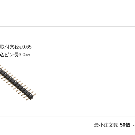
B取付穴径φ0.65
込ピン長3.0㎜
最小注文数
50個