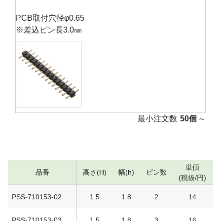
PCB取付穴径φ0.65
※差込ピン長3.0㎜
最小注文数
50個
～
単価
品番
高さ(H)
幅(h)
ピン数
(税抜/円)
PSS-710153-02
1.5
1.8
2
14
PSS-710153-03
1.5
1.8
3
16