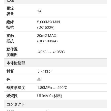
仕様
電流
1A
容量
絶縁
5,000MΩ MIN
抵抗
(DC 500V)
接触
20mΩ MAX
抵抗
(DC 100mA)
動作温
-40℃ ～ +105℃
度範囲
本体樹脂部
材質
ナイロン
色
黒
熱変形温度
1.80MPa … 290℃
燃焼性
UL94V-0 (材料)
コンタクト