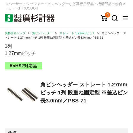
スペーサー・ワッシャー・ピンヘッダーなど基板用部品・機構部品の総合メ
ーカー《HIROSUGI》
0
廣杉計器トップ
>
角ピンヘッダー
>
ストレート 1.27mmピッチ
>
角ピンヘッダー ス
キーワード
品番/シリーズ
商品カテゴリから探す
トレート 1.27mmピッチ 1列 段重ね固定型 ※差込ピン長3.0mm／PSS-71
1列
ジャンルから探す
1.27mmピッチ
シリーズから探す
角ピンヘッダー ストレート 1.27mm
ログイン
ピッチ 1列 段重ね固定型 ※差込ピン
注文・見積りについて
長3.0mm／PSS-71
ご利用ガイド
お問い合わせ窓口
会社情報