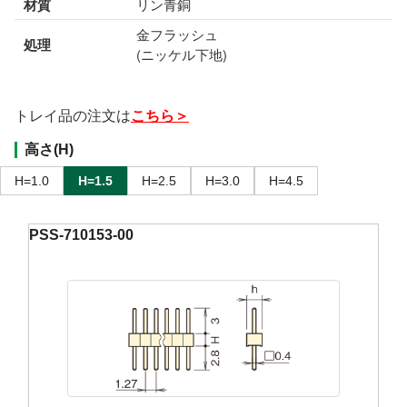
材質
リン青銅
金フラッシュ
処理
(ニッケル下地)
トレイ品の注文は
こちら＞
高さ(H)
H=1.0
H=1.5
H=2.5
H=3.0
H=4.5
PSS-710153-00