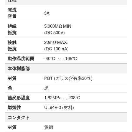
仕様
電流
3A
容量
絶縁
5,000MΩ MIN
抵抗
(DC 500V)
接触
20mΩ MAX
抵抗
(DC 100mA)
動作温度範囲
-40℃ ～ +105℃
本体樹脂部
材質
PBT (ガラス含有率30％)
色
黒
熱変形温度
1.82MPa … 208℃
燃焼性
UL94V-0 (材料)
コンタクト
材質
黄銅