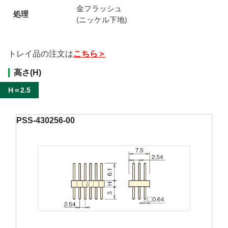
金フラッシュ
処理
(ニッケル下地)
トレイ品の注文は
こちら＞
高さ(H)
H＝2.5
PSS-430256-00