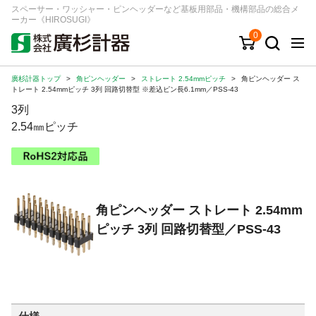
スペーサー・ワッシャー・ピンヘッダーなど基板用部品・機構部品の総合メ
ーカー《HIROSUGI》
0
廣杉計器トップ
>
角ピンヘッダー
>
ストレート 2.54mmピッチ
>
角ピンヘッダー ス
キーワード
品番/シリーズ
商品カテゴリから探す
トレート 2.54mmピッチ 3列 回路切替型 ※差込ピン長6.1mm／PSS-43
3列
ジャンルから探す
2.54㎜ピッチ
シリーズから探す
角ピンヘッダー ストレート 2.54mm
ログイン
ピッチ 3列 回路切替型／PSS-43
注文・見積りについて
ご利用ガイド
お問い合わせ窓口
会社情報