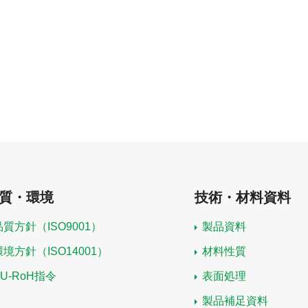
質・環境
技術・材料資料
品質方針（ISO9001）
製品資料
環境方針（ISO14001）
材料性質
EU-RoH指令
表面処理
製品補足資料