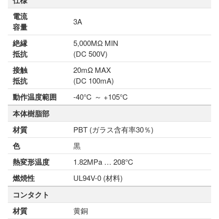
仕様
電流
3A
容量
絶縁
5,000MΩ MIN
抵抗
(DC 500V)
接触
20mΩ MAX
抵抗
(DC 100mA)
動作温度範囲
-40℃ ～ +105℃
本体樹脂部
材質
PBT (ガラス含有率30％)
色
黒
熱変形温度
1.82MPa … 208℃
燃焼性
UL94V-0 (材料)
コンタクト
材質
黄銅