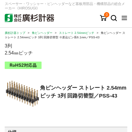
スペーサー・ワッシャー・ピンヘッダーなど基板用部品・機構部品の総合メ
ーカー《HIROSUGI》
0
廣杉計器トップ
>
角ピンヘッダー
>
ストレート 2.54mmピッチ
>
角ピンヘッダー ス
キーワード
品番/シリーズ
商品カテゴリから探す
トレート 2.54mmピッチ 3列 回路切替型 ※差込ピン長6.1mm／PSS-43
3列
ジャンルから探す
2.54㎜ピッチ
シリーズから探す
角ピンヘッダー ストレート 2.54mm
ログイン
ピッチ 3列 回路切替型／PSS-43
注文・見積りについて
ご利用ガイド
お問い合わせ窓口
会社情報