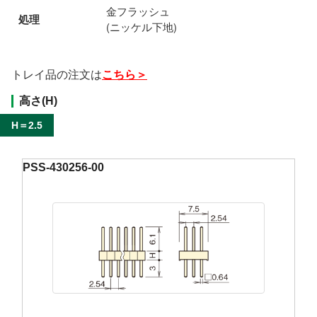
金フラッシュ
処理
(ニッケル下地)
トレイ品の注文は
こちら＞
高さ(H)
H＝2.5
PSS-430256-00